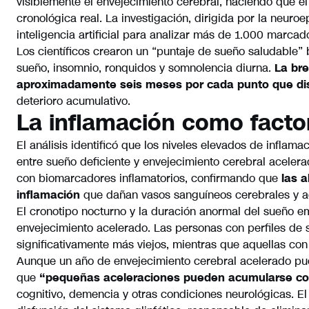
visiblemente el envejecimiento cerebral, haciendo que e
cronológica real. La investigación, dirigida por la neuroe
inteligencia artificial para analizar más de 1.000 marca
Los científicos crearon un “puntaje de sueño saludable” 
sueño, insomnio, ronquidos y somnolencia diurna.
La bre
aproximadamente seis meses por cada punto que dis
deterioro acumulativo.
La inflamación como facto
El análisis identificó que los niveles elevados de infla
entre sueño deficiente y envejecimiento cerebral acele
con biomarcadores inflamatorios, confirmando que
las 
inflamación
que dañan vasos sanguíneos cerebrales y ac
El cronotipo nocturno y la duración anormal del sueño 
envejecimiento acelerado. Las personas con perfiles de
significativamente más viejos, mientras que aquellas co
Aunque un año de envejecimiento cerebral acelerado pue
que
“pequeñas aceleraciones pueden acumularse co
cognitivo, demencia y otras condiciones neurológicas. 