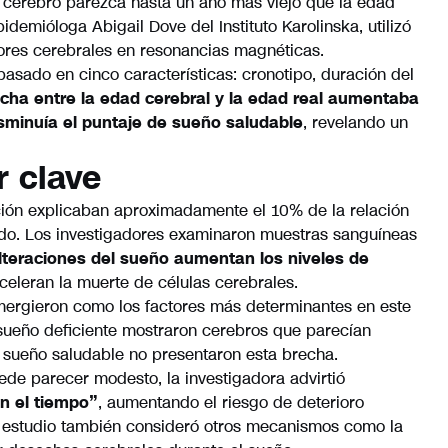
l cerebro parezca hasta un año más viejo que la edad
pidemióloga Abigail Dove del Instituto Karolinska, utilizó
dores cerebrales en resonancias magnéticas.
basado en cinco características: cronotipo, duración del
cha entre la edad cerebral y la edad real aumentaba
minuía el puntaje de sueño saludable
, revelando un
r clave
mación explicaban aproximadamente el 10% de la relación
rado. Los investigadores examinaron muestras sanguíneas
alteraciones del sueño aumentan los niveles de
eleran la muerte de células cerebrales.
emergieron como los factores más determinantes en este
 sueño deficiente mostraron cerebros que parecían
n sueño saludable no presentaron esta brecha.
de parecer modesto, la investigadora advirtió
n el tiempo”
, aumentando el riesgo de deterioro
El estudio también consideró otros mecanismos como la