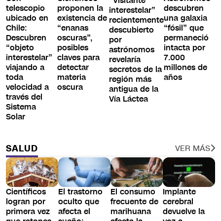
“Visitante
telescopio
proponen la
descubren
interestelar”
ubicado en
existencia de
una galaxia
recientemente
Chile:
“enanas
“fósil” que
descubierto
Descubren
oscuras”,
permaneció
por
“objeto
posibles
intacta por
astrónomos
interestelar”
claves para
7.000
revelaría
viajando a
detectar
millones de
secretos de la
toda
materia
años
región más
velocidad a
oscura
antigua de la
través del
Vía Láctea
Sistema
Solar
SALUD
VER MÁS
Científicos
El trastorno
El consumo
Implante
logran por
oculto que
frecuente de
cerebral
primera vez
afecta el
marihuana
devuelve la