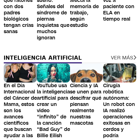
que ratones
sueño:
afecta la
voz a
con dos
Señales del
memoria de
paciente con
padres
síndrome de
trabajo,
ELA en
biológicos
piernas
según
tiempo real
tengan crías
inquietas que
estudio
sanas
muchos
ignoran
INTELIGENCIA ARTIFICIAL
VER MÁS
En el Día
YouTube usa
Ciencia y IA
Cirugía
Internacional
la inteligencia
se unen para
robótica
del Cáncer de
artificial para
descifrar qué
autónoma:
Mama, estos
crear un
piensan
Un robot con
son los
video
realmente
IA realizó
avances
“infinito” de
nuestras
operaciones
científicos
la canción
mascotas
exitosas en
que buscan
“Bad Guy” de
cerdos y
ayudar a las
Billie Eilish
podría