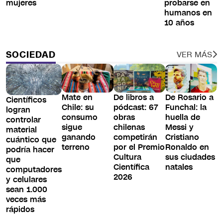
mujeres
probarse en
humanos en
10 años
SOCIEDAD
VER MÁS
Mate en
De libros a
De Rosario a
Científicos
Chile: su
pódcast: 67
Funchal: la
logran
consumo
obras
huella de
controlar
sigue
chilenas
Messi y
material
ganando
competirán
Cristiano
cuántico que
terreno
por el Premio
Ronaldo en
podría hacer
Cultura
sus ciudades
que
Científica
natales
computadores
2026
y celulares
sean 1.000
veces más
rápidos