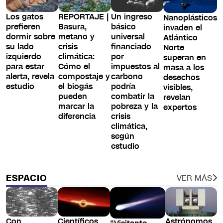
Los gatos
REPORTAJE |
Un ingreso
Nanoplásticos
prefieren
Basura,
básico
invaden el
dormir sobre
metano y
universal
Atlántico
su lado
crisis
financiado
Norte
izquierdo
climática:
por
superan en
para estar
Cómo el
impuestos al
masa a los
alerta, revela
compostaje y
carbono
desechos
estudio
el biogás
podría
visibles,
pueden
combatir la
revelan
marcar la
pobreza y la
expertos
diferencia
crisis
climática,
según
estudio
ESPACIO
VER MÁS
Con
Científicos
Astrónomos