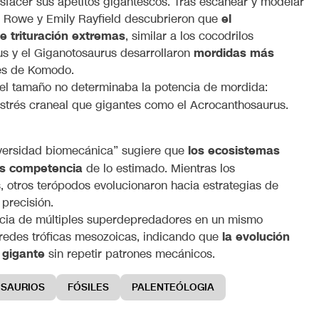
isfacer sus apetitos gigantescos. Tras escanear y modelar
e Rowe y Emily Rayfield descubrieron que
el
e trituración extremas
, similar a los cocodrilos
s y el Giganotosaurus desarrollaron
mordidas más
nes de Komodo.
el tamaño no determinaba la potencia de mordida:
strés craneal que gigantes como el Acrocanthosaurus.
iversidad biomecánica” sugiere que
los ecosistemas
os competencia
de lo estimado. Mientras los
s, otros terópodos evolucionaron hacia estrategias de
precisión.
encia de múltiples superdepredadores en un mismo
s redes tróficas mesozoicas, indicando que
la evolución
 gigante
sin repetir patrones mecánicos.
OSAURIOS
FÓSILES
PALENTEÓLOGIA