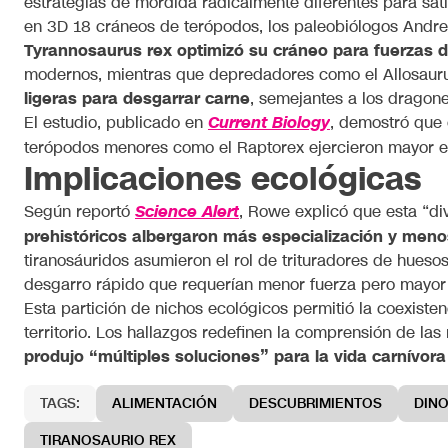
estrategias de mordida radicalmente diferentes para sat
en 3D 18 cráneos de terópodos, los paleobiólogos Andr
Tyrannosaurus rex optimizó su cráneo para fuerzas d
modernos, mientras que depredadores como el Allosauru
ligeras para desgarrar carne
, semejantes a los drago
El estudio, publicado en
, demostró que 
Current Biology
terópodos menores como el Raptorex ejercieron mayor e
Implicaciones ecológicas
Según reportó
, Rowe explicó que esta “d
Science Alert
prehistóricos albergaron más especialización y men
tiranosáuridos asumieron el rol de trituradores de hueso
desgarro rápido que requerían menor fuerza pero mayor 
Esta partición de nichos ecológicos permitió la coexist
territorio. Los hallazgos redefinen la comprensión de la
produjo “múltiples soluciones” para la vida carnívora
TAGS:
ALIMENTACIÓN
DESCUBRIMIENTOS
DIN
TIRANOSAURIO REX