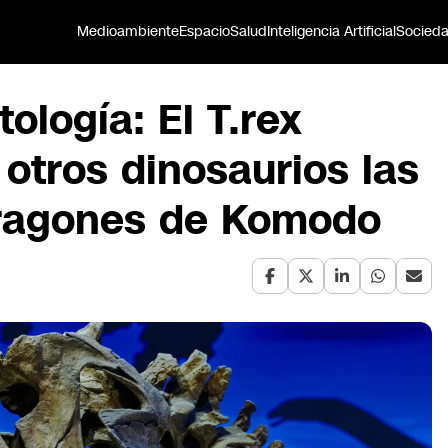
Medioambiente
Espacio
Salud
Inteligencia Artificial
Socied
ología: El T.rex
 otros dinosaurios las
ragones de Komodo