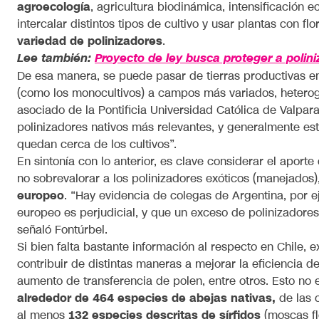
agroecología
, agricultura biodinámica, intensificación e
intercalar distintos tipos de cultivo y usar plantas con
variedad de polinizadores
.
Lee también:
Proyecto de ley busca proteger a polini
De esa manera, se puede pasar de tierras productivas e
(como los monocultivos) a campos más variados, heterog
asociado de la Pontificia Universidad Católica de Valpa
polinizadores nativos más relevantes, y generalmente es
quedan cerca de los cultivos”.
En sintonía con lo anterior, es clave considerar el aporte
no sobrevalorar a los polinizadores exóticos (manejados
europeo
. “Hay evidencia de colegas de Argentina, por 
europeo es perjudicial, y que un exceso de polinizadores
señaló Fontúrbel.
Si bien falta bastante información al respecto en Chile, 
contribuir de distintas maneras a mejorar la eficiencia de
aumento de transferencia de polen, entre otros. Esto n
alrededor de 464 especies de abejas nativas,
de las c
al menos
132 especies descritas de sírfidos
(moscas fl