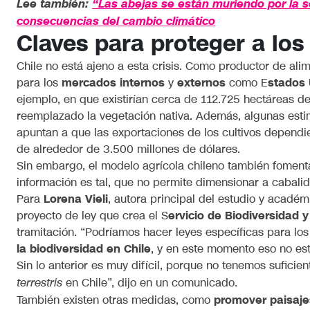
Lee también:
“Las abejas se están muriendo por la se
consecuencias del cambio climático
Claves para proteger a los
Chile no está ajeno a esta crisis. Como productor de al
para los
mercados internos
y
externos
como E
stados 
ejemplo, en que existirían cerca de 112.725 hectáreas d
reemplazado la vegetación nativa. Además, algunas esti
apuntan a que las exportaciones de los cultivos dependi
de alrededor de 3.500 millones de dólares.
Sin embargo, el modelo agrícola chileno también fomenta
información es tal, que no permite dimensionar a cabalid
Para
Lorena Vieli
, autora principal del estudio y académ
proyecto de ley que crea el S
ervicio de Biodiversidad 
tramitación. “Podríamos hacer leyes específicas para los 
la biodiversidad en Chile
, y en este momento eso no es
Sin lo anterior es muy difícil, porque no tenemos sufici
en Chile”, dijo en un comunicado.
terrestris
También existen otras medidas, como
promover paisaje