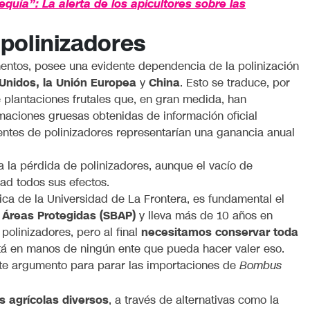
quía”: La alerta de los apicultores sobre las
 polinizadores
imentos, posee una evidente dependencia de la polinización
Unidos, la Unión Europea
y
China
. Esto se traduce, por
e plantaciones frutales que, en gran medida, han
maciones gruesas obtenidas de información oficial
entes de polinizadores representarían una ganancia anual
 la pérdida de polinizadores, aunque el vacío de
ad todos sus efectos.
ica de la Universidad de La Frontera, es fundamental el
y Áreas Protegidas (SBAP)
y lleva más de 10 años en
polinizadores, pero al final
necesitamos conservar toda
tá en manos de ningún ente que pueda hacer valer eso.
ente argumento para parar las importaciones de
Bombus
s agrícolas diversos
, a través de alternativas como la