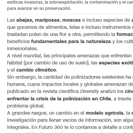
exóticas invasoras, la sobreexplotación, la contaminación y el 
para avanzar en su preservación.
Las
abejas, mariposas
,
moscas
e incluso especies de
que gocemos de alimentos, telas e incluso instrumentos 
trasladan polen de una flor a otra, permitiendo la
formac
beneficios
fundamentales para la naturaleza
y los cul
inmemoriales.
A nivel mundial, las principales amenazas que enfrentan 
hábitat (por cambio de uso de suelo), las
especies exóti
y el
cambio climático
.
Sin embargo, la cantidad de polinizadores existentes ha
humana, cuyos impactos locales y globales amenazan de 
publicado en la revista científica
analizó los
cin
Diversity
enfrentar la crisis de la polinización en Chile
, a travé
problema global.
A grandes rasgos, un cambio en el
modelo agrícola
, la
investigación para llenar vacíos de información, son al
integrales. En
te lo contamos a detalle a cont
Futuro 360