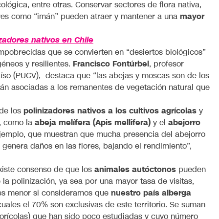
cológica, entre otras. Conservar sectores de flora nativa,
 flores como “imán” pueden atraer y mantener a una
mayor
zadores nativos en Chile
mpobrecidas que se convierten en “desiertos biológicos”
éneos y resilientes.
Francisco Fontúrbel
, profesor
raíso (PUCV), destaca que “las abejas y moscas son de los
tán asociadas a los remanentes de vegetación natural que
 de los
polinizadores nativos a los cultivos agrícolas
y
), como la
abeja melífera (Apis mellifera)
y el
abejorro
ejemplo, que muestran que mucha presencia del abejorro
 genera daños en las flores, bajando el rendimiento”,
existe consenso de que los
animales autóctonos
pueden
 la polinización, ya sea por una mayor tasa de visitas,
o es menor si consideramos que
nuestro país alberga
uales el 70% son exclusivas de este territorio. Se suman
orícolas) que han sido poco estudiadas y cuyo número