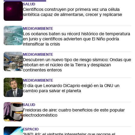
SALUD
Científicos construyen por primera vez una célula
sintética capaz de alimentarse, crecer y replicarse
MEDIOAMBIENTE
Los océanos baten su récord histórico de temperatura
en junio y científicos advierten que El Niño podría
intensificar la crisis
MEDIOAMBIENTE
Descubren un nuevo tipo de riesgo sísmico: Ondas que
rebotan en el núcleo de la Tierra y desplazan
continentes enteros
MEDIOAMBIENTE
El día que Leonardo DiCaprio exigió en la ONU un
cambio para salvar el planeta
SALUD
Freidoras de aire: cuatro beneficios de este popular
electrodoméstico
ESPACIO
3I/ATLAS: el visitante interestelar que recorre el