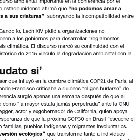
curso ambiental importante en la conferencia por el
fice estadounidense afirmó que
“no podemos amar a
s a sus criaturas”
, subrayando la incompatibilidad entre
 Gandolfo, León XIV pidió a organizaciones no
onen a los gobiernos para desarrollar “reglamentos,
sis climática. El discurso marcó su continuidad con el
stórico de 2015 vinculó la degradación ambiental con la
udato si’
esor que influyó en la cumbre climática COP21 de París, al
nde Francisco criticaba a quienes “eligen burlarse” de
referencia surgió apenas una semana después de que el
co como “la mayor estafa jamás perpetrada” ante la ONU.
egger, actor y exgobernador de California, quien apoya
 esperanza de que la próxima COP30 en Brasil “escuche el
o familias, pueblos indígenas y migrantes involuntarios.
versión ecológica”
que transforme tanto a individuos