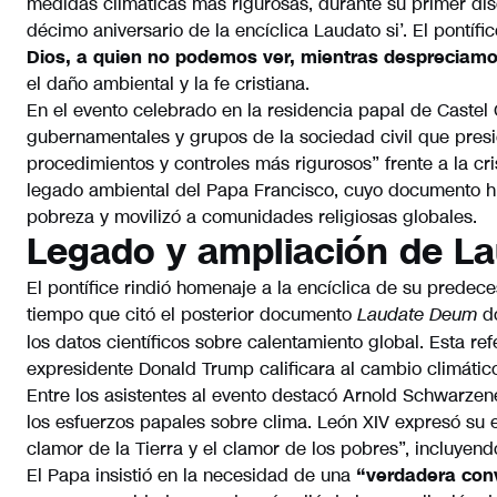
medidas climáticas más rigurosas, durante su primer dis
décimo aniversario de la encíclica Laudato si’. El pontí
Dios, a quien no podemos ver, mientras despreciamo
el daño ambiental y la fe cristiana.
En el evento celebrado en la residencia papal de Castel
gubernamentales y grupos de la sociedad civil que presi
procedimientos y controles más rigurosos” frente a la cri
legado ambiental del Papa Francisco, cuyo documento hi
pobreza y movilizó a comunidades religiosas globales.
Legado y ampliación de La
El pontífice rindió homenaje a la encíclica de su predec
tiempo que citó el posterior documento
do
Laudate Deum
los datos científicos sobre calentamiento global. Esta 
expresidente Donald Trump calificara al cambio climáti
Entre los asistentes al evento destacó Arnold Schwarzen
los esfuerzos papales sobre clima. León XIV expresó su
clamor de la Tierra y el clamor de los pobres”, incluyend
El Papa insistió en la necesidad de una
“verdadera con