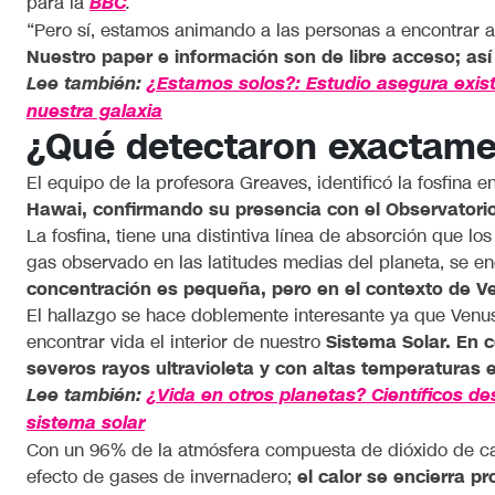
para la
BBC
.
“Pero sí, estamos animando a las personas a encontrar a
Nuestro paper e información son de libre acceso; así
Lee también:
¿Estamos solos?: Estudio asegura existe
nuestra galaxia
¿Qué detectaron exactame
El equipo de la profesora Greaves, identificó la fosfina
Hawai, confirmando su presencia con el Observatori
La fosfina, tiene una distintiva línea de absorción que lo
gas observado en las latitudes medias del planeta, se en
concentración es pequeña, pero en el contexto de 
El hallazgo se hace doblemente interesante ya que Ven
encontrar vida el interior de nuestro
Sistema Solar. En 
severos rayos ultravioleta y con altas temperaturas
Lee también:
¿Vida en otros planetas? Científicos de
sistema solar
Con un 96% de la atmósfera compuesta de dióxido de c
efecto de gases de invernadero;
el calor se encierra p