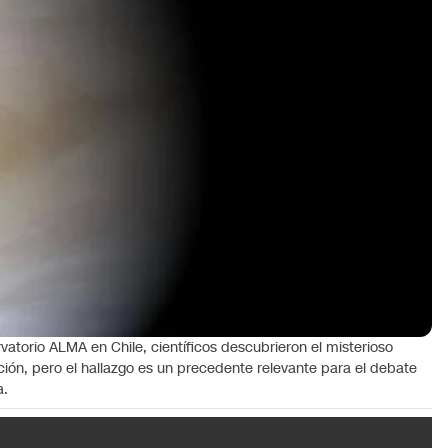
atorio ALMA en Chile, científicos descubrieron el misterioso
ón, pero el hallazgo es un precedente relevante para el debate
a.