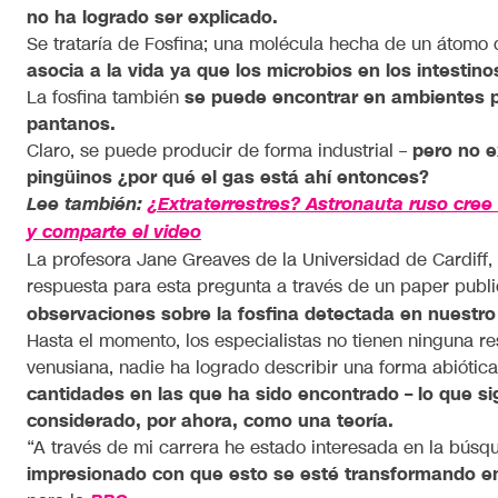
no ha logrado ser explicado.
Se trataría de Fosfina; una molécula hecha de un átomo 
asocia a la vida ya que los microbios en los intesti
La fosfina también
se puede encontrar en ambientes 
pantanos.
Claro, se puede producir de forma industrial –
pero no e
pingüinos ¿por qué el gas está ahí entonces?
Lee también:
¿Extraterrestres? Astronauta ruso cree 
y comparte el video
La profesora Jane Greaves de la Universidad de Cardiff,
respuesta para esta pregunta a través de un paper pub
observaciones sobre la fosfina detectada en nuestro 
Hasta el momento, los especialistas no tienen ninguna r
venusiana, nadie ha logrado describir una forma abiótic
cantidades en las que ha sido encontrado – lo que si
considerado, por ahora, como una teoría.
“A través de mi carrera he estado interesada en la búsq
impresionado con que esto se esté transformando en 