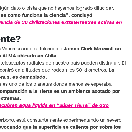
lgún dato o pista que no hayamos logrado dilucidar.
 es como funciona la ciencia”, concluyó.
ncia de 30 civilizaciones extraterrestres activas en
nte?
 en Venus usando el Telescopio
James Clerk Maxwell en
o ALMA ubicado en Chile.
s telescopios radiales de nuestro país pueden distinguir. El
contró en altitudes que rodean los 50 kilómetros.
La
Venus, es demasiado.
us es uno de los planetas donde menos se esperaba
comparación a la Tierra es un ambiente azotado por
 extremas.
scubren agua líquida en “Súper Tierra” de otro
arbono, está constantemente experimentando un severo
rovocando que la superficie se caliente por sobre los