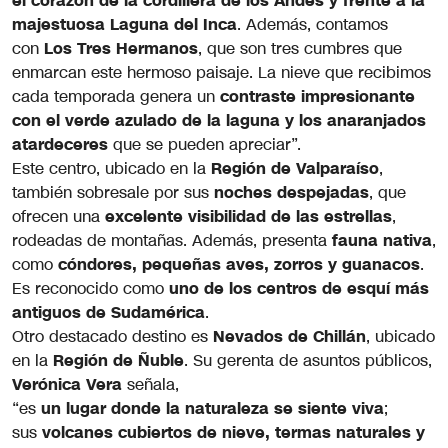
el corazón de la cordillera de los Andes y frente a la
majestuosa Laguna del Inca
. Además, contamos
con
Los Tres Hermanos
, que son tres cumbres que
enmarcan este hermoso paisaje. La nieve que recibimos
cada temporada genera un
contraste impresionante
con el verde azulado de la laguna y los anaranjados
atardeceres
que se pueden apreciar”.
Este centro, ubicado en la
Región de Valparaíso
,
también sobresale por sus
noches despejadas
, que
ofrecen una
excelente visibilidad de las estrellas
,
rodeadas de montañas. Además, presenta
fauna nativa
,
como
cóndores, pequeñas aves, zorros y guanacos
.
Es reconocido como
uno de los centros de esquí más
antiguos de Sudamérica
.
Otro destacado destino es
Nevados de Chillán
, ubicado
en la
Región de Ñuble
. Su gerenta de asuntos públicos,
Verónica Vera
señala,
“es
un lugar donde la naturaleza se siente viva
;
sus
volcanes cubiertos de nieve, termas naturales y